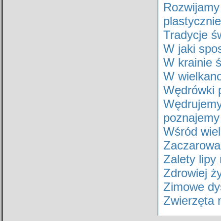
Rozwijam
plastycznie
Tradycje ś
W jaki spo
W krainie 
W wielkano
Wędrówki 
Wędrujem
poznajemy
Wśród wie
Zaczarowa
Zalety lip
Zdrowiej ż
Zimowe dys
Zwierzęta 