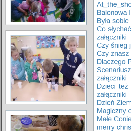
At_the_sh
Balonowa 
Była sobie
Co słychać
załączniki
Czy śnieg j
Czy znasz 
Dlaczego P
Scenariusz
załączniki
Dzieci te
załączniki
Dzień Ziem
Magiczny o
Małe Coni
merry chri