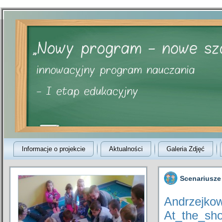
Informacje o projekcie
Aktualności
Galeria Zdjęć
Scenariusze
Andrzejko
At_the_sh