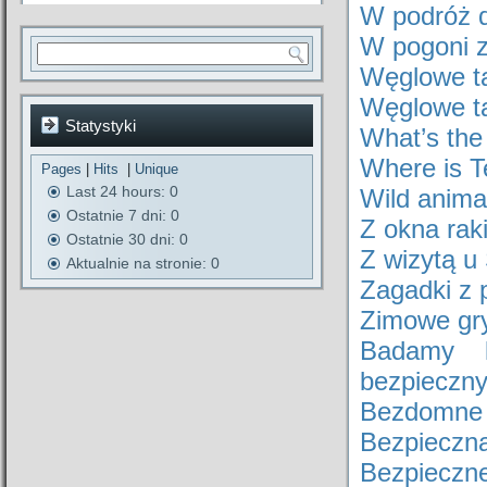
W podróż 
W pogoni z
Węglowe ta
Węglowe ta
Statystyki
What’s the
Where is 
Pages
|
Hits
|
Unique
Last 24 hours:
0
Wild anima
Ostatnie 7 dni:
0
Z okna rak
Ostatnie 30 dni:
0
Z wizytą 
Aktualnie na stronie: 0
Zagadki z 
Zimowe gr
Badamy l
bezpieczn
Bezdomne 
Bezpieczn
Bezpieczn