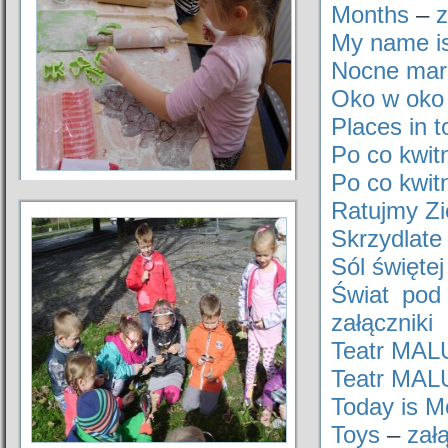
Months
–
z
My name i
Nocne mark
Oko w oko 
Places in 
Po co kwitn
Po co kwitn
Ratujmy Z
Skrzydlate
Sól świętej
Świat pod
załączniki
Teatr MALU
Teatr MALU
Today is 
Toys
–
załą