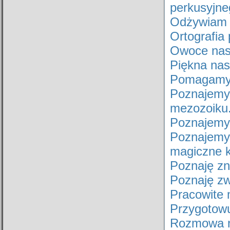
perkusyjne
Odżywiam 
Ortografia
Owoce nas
Piękna nas
Pomagamy d
Poznajemy
mezozoiku
Poznajemy 
Poznajem
magiczne k
Poznaję zn
Poznaję zw
Pracowite 
Przygotowu
Rozmowa n