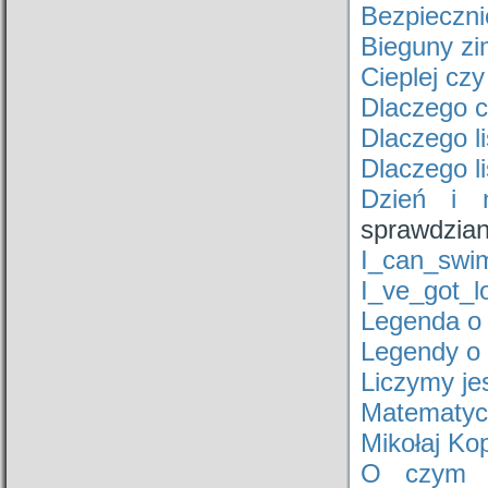
Bezpieczni
Bieguny z
Cieplej czy
Dlaczego 
Dlaczego l
Dlaczego li
Dzień i 
sprawdzian
I_can_swi
I_ve_got_l
Legenda o 
Legendy o
Liczymy je
Matematycz
Mikołaj Ko
O czym ś