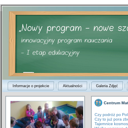
Informacje o projekcie
Aktualności
Galeria Zdjęć
Centrum Mat
Czy podróż po Po
Czy to już pora zb
Tajemnice kosmo