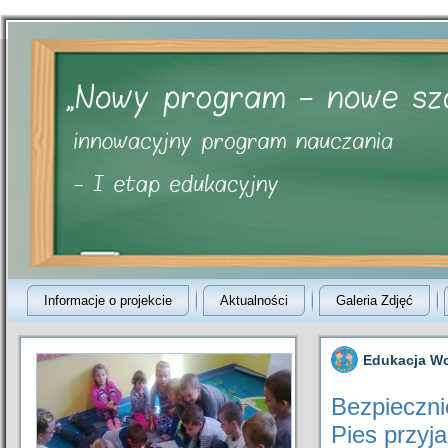
Informacje o projekcie
Aktualności
Galeria Zdjęć
Edukacja W
Bezpieczni
Pies przyj