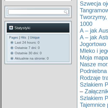
Szwecja oj
Tangramow
Tworzymy,
1000
Statystyki
A – jak Aus
A – jak Ast
Pages
|
Hits
|
Unique
Last 24 hours:
0
Jogortowo 
Ostatnie 7 dni:
0
Mleko i je
Ostatnie 30 dni:
0
Moja mapa
Aktualnie na stronie: 0
Nasze morz
Podniebna
Rodzaje tr
Szlakiem P
–
Załączni
Szlakiem P
Tajemnice 