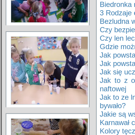
Biedronka
3 Rodzaje 
Bezludna 
Czy bezpie
Czy len lec
Gdzie możn
Jak powsta
Jak powsta
Jak się uc
Jak to z 
naftowej
Jak to ze 
bywało?
Jakie są w
Karnawał 
Kolory tęc