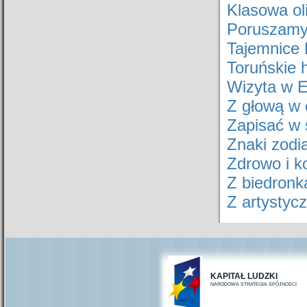
Klasowa ol
Poruszamy 
Tajemnice K
Toruńskie hi
Wizyta w E
Z głową w c
Zapisać w s
Znaki zodi
Zdrowo i k
Z biedronk
Z artystyc
KAPITAŁ LUDZKI
NARODOWA STRATEGIA SPÓJNOŚCI