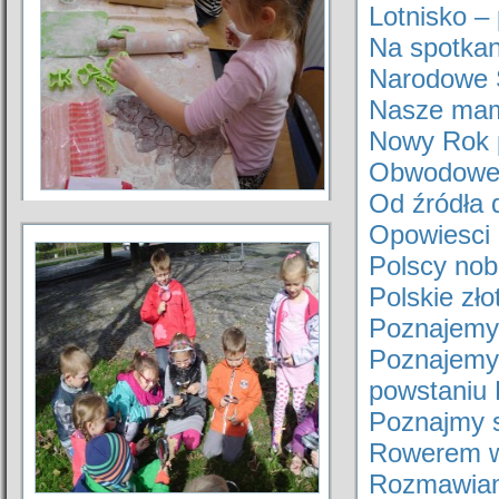
Lotnisko –
Na spotkan
Narodowe S
Nasze ma
Nowy Rok 
Obwodowe 
Od źródła d
Opowiesci 
Polscy nobl
Polskie zło
Poznajemy 
Poznajemy 
powstaniu 
Poznajmy si
Rowerem w
Rozmawiam