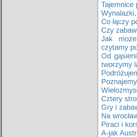
Tajemnice 
Wynalazki,
Co łączy p
Czy zabaw
Jak może
czytamy p
Od gąsien
tworzymy l
Podróżujem
Poznajemy 
Wielozmys
Cztery str
Gry i zaba
Na wrocła
Piraci i ko
A-jak Austr