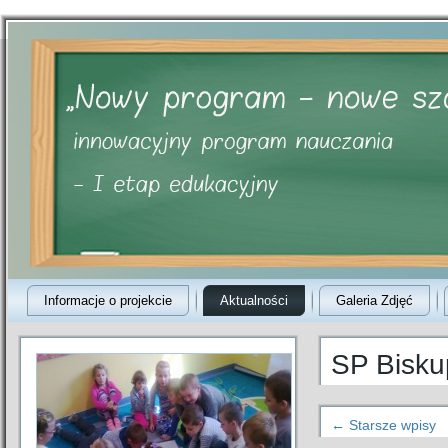
Informacje o projekcie
Aktualności
Galeria Zdjęć
SP Bisku
←
Starsze wpisy