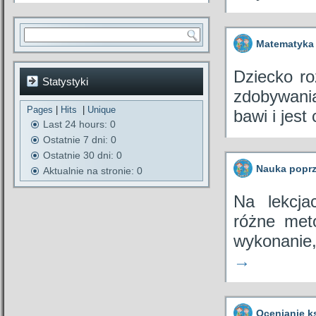
Matematyka 
Dziecko ro
Statystyki
zdobywania
Pages
|
Hits
|
Unique
bawi i jes
Last 24 hours:
0
Ostatnie 7 dni:
0
Ostatnie 30 dni:
0
Nauka popr
Aktualnie na stronie: 0
Na lekcja
różne met
wykonanie,
→
Ocenianie ks