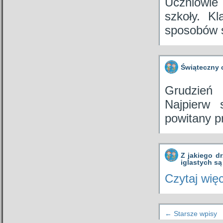
Uczniowie
szkoły. K
sposobów 
Świąteczny 
Grudzień
Najpierw 
powitany p
Z jakiego d
iglastych są
Czytaj wię
←
Starsze wpisy