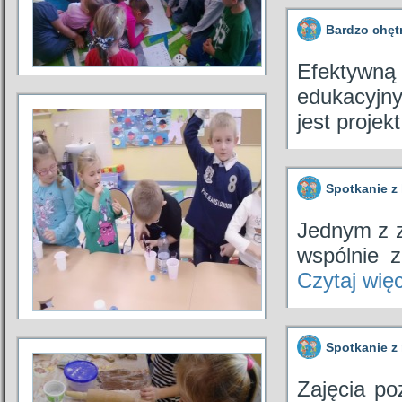
Bardzo chęt
Efektywn
edukacyjnym
jest projek
Spotkanie z
Jednym z z
wspólnie 
Czytaj wię
Spotkanie z
Zajęcia po