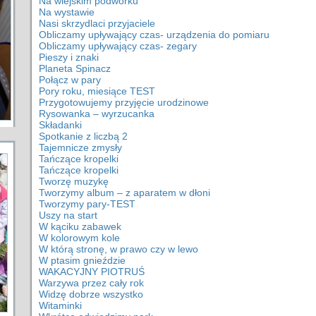
Na wiejskim podwórku
Na wystawie
Nasi skrzydlaci przyjaciele
Obliczamy upływający czas- urządzenia do pomiaru
Obliczamy upływający czas- zegary
Pieszy i znaki
Planeta Spinacz
Połącz w pary
Pory roku, miesiące TEST
Przygotowujemy przyjęcie urodzinowe
Rysowanka – wyrzucanka
Składanki
Spotkanie z liczbą 2
Tajemnicze zmysły
Tańczące kropelki
Tańczące kropelki
Tworzę muzykę
Tworzymy album – z aparatem w dłoni
Tworzymy pary-TEST
Uszy na start
W kąciku zabawek
W kolorowym kole
W którą stronę, w prawo czy w lewo
W ptasim gnieździe
WAKACYJNY PIOTRUŚ
Warzywa przez cały rok
Widzę dobrze wszystko
Witaminki