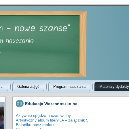
ci
Galeria Zdjęć
Program nauczania
Materiały dydakt
Edukacja Wczesnoszkolna
Aktywnie spędzam czas wolny
Artystyczny album litery „A – załącznik 5
Baloniku nasz malutki