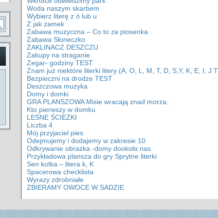
Wkrótce odwiedzimy park
Woda naszym skarbem
Wybierz literę z ó lub u
Z jak zamek
Zabawa muzyczna – Co to za piosenka
Zabawa Słoneczko
ZAKLINACZ DESZCZU
Zakupy na straganie
Zegar- godziny TEST
Znam już niektóre literki litery (A, O, L, M, T, D, S,Y, K, E, I, J
Bezpieczni na drodze TEST
Deszczowa muzyka
Domy i domki
GRA PLANSZOWA Misie wracają znad morza.
Kto pierwszy w domku
LEŚNE ŚCIEŻKI
Liczba 4
Mój przyjaciel pies
Odejmujemy i dodajemy w zakresie 10
Odkrywanie obrazka -domy dookoła nas
Przykładowa plansza do gry Sprytne literki
Sen kotka – litera k, K
Spacerowa checklista
Wyrazy zdrobniałe
ZBIERAMY OWOCE W SADZIE