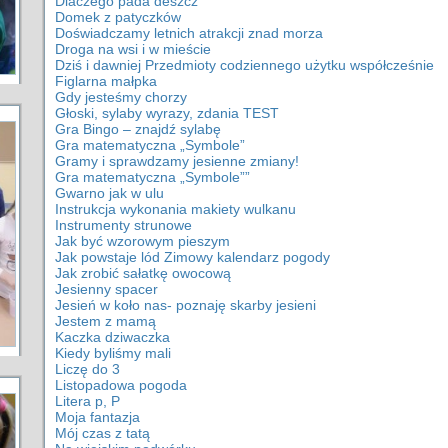
Dlaczego pada deszcz
Domek z patyczków
Doświadczamy letnich atrakcji znad morza
Droga na wsi i w mieście
Dziś i dawniej Przedmioty codziennego użytku współcześnie
Figlarna małpka
Gdy jesteśmy chorzy
Głoski, sylaby wyrazy, zdania TEST
Gra Bingo – znajdź sylabę
Gra matematyczna „Symbole”
Gramy i sprawdzamy jesienne zmiany!
Gra matematyczna „Symbole””
Gwarno jak w ulu
Instrukcja wykonania makiety wulkanu
Instrumenty strunowe
Jak być wzorowym pieszym
Jak powstaje lód Zimowy kalendarz pogody
Jak zrobić sałatkę owocową
Jesienny spacer
Jesień w koło nas- poznaję skarby jesieni
Jestem z mamą
Kaczka dziwaczka
Kiedy byliśmy mali
Liczę do 3
Listopadowa pogoda
Litera p, P
Moja fantazja
Mój czas z tatą