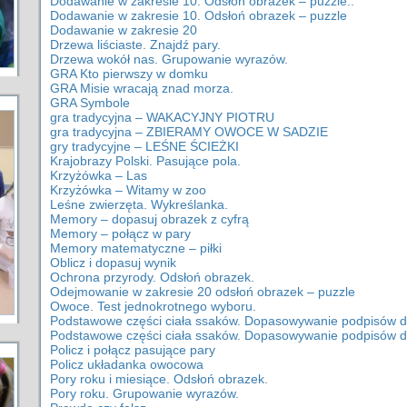
Dodawanie w zakresie 10. Odsłoń obrazek – puzzle..
Dodawanie w zakresie 10. Odsłoń obrazek – puzzle
Dodawanie w zakresie 20
Drzewa liściaste. Znajdź pary.
Drzewa wokół nas. Grupowanie wyrazów.
GRA Kto pierwszy w domku
GRA Misie wracają znad morza.
GRA Symbole
gra tradycyjna – WAKACYJNY PIOTRU
gra tradycyjna – ZBIERAMY OWOCE W SADZIE
gry tradycyjne – LEŚNE ŚCIEŻKI
Krajobrazy Polski. Pasujące pola.
Krzyżówka – Las
Krzyżówka – Witamy w zoo
Leśne zwierzęta. Wykreślanka.
Memory – dopasuj obrazek z cyfrą
Memory – połącz w pary
Memory matematyczne – piłki
Oblicz i dopasuj wynik
Ochrona przyrody. Odsłoń obrazek.
Odejmowanie w zakresie 20 odsłoń obrazek – puzzle
Owoce. Test jednokrotnego wyboru.
Podstawowe części ciała ssaków. Dopasowywanie podpisów d
Podstawowe części ciała ssaków. Dopasowywanie podpisów d
Policz i połącz pasujące pary
Policz układanka owocowa
Pory roku i miesiące. Odsłoń obrazek.
Pory roku. Grupowanie wyrazów.