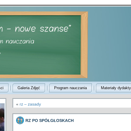
ci
Galeria Zdjęć
Program nauczania
Materiały dydakt
«
rz – zasady
RZ PO SPÓŁGŁOSKACH