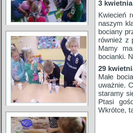
3 kwietnia
Kwiecień r
naszym kla
bociany pr
również z 
Mamy mam
bocianki. 
29 kwietni
Małe bocia
uważnie. C
staramy si
Ptasi goś
Wkrótce, t