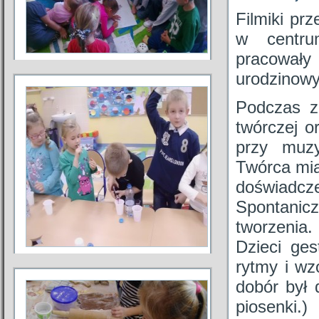
Filmiki pr
w centru
pracowały
urodzinowy 
Podczas z
twórczej o
przy muzy
Twórca mia
doświadc
Spontanic
tworzenia.
Dzieci ges
rytmy i wz
dobór był 
piosenki.)