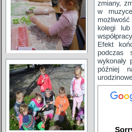
zmiany, z
w muzyce
możliwość 
kolegi lu
współpracy
Efekt koń
podczas 
wykonały p
później n
urodzinowe